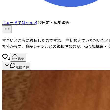
じゅーるで(Jzurde)
42日前
· 編集済み
すごいところに移転したのですね。 当初教えていただいたとき
ち分からず、商品ジャンルとの親和性なのか、売り場構造・
2
返信
返信
2
件