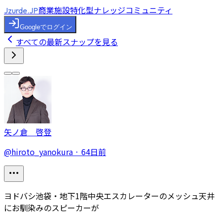
商業施設特化型ナレッジコミュニティ
Jzurde.JP
Googleでログイン
すべての最新スナップを見る
矢ノ倉 啓登
@
hiroto_yanokura
·
64日前
ヨドバシ池袋・地下1階中央エスカレーターのメッシュ天井
にお馴染みのスピーカーが