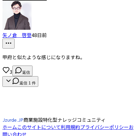
矢ノ倉 啓登
48日前
甲府と似たような感じになりますね。
3
返信
返信
1
件
商業施設特化型ナレッジコミュニティ
Jzurde.JP
ホーム
このサイトについて
利用規約
プライバシーポリシー
お
問い合わせ