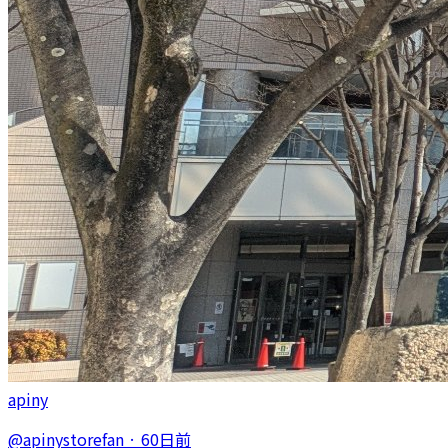
apiny
@
apinystorefan
·
60日前