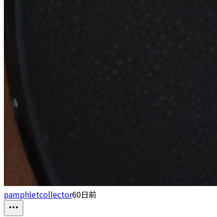
pamphletcollector
60日前