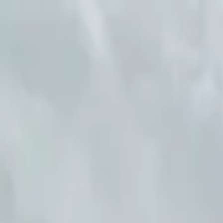
商業施設特化型ナレッジコミュニティ
Jzurde.JP
Googleでログイン
スナップ一覧へ戻る
さいか屋 横須賀店
1
件のスナップ
2
1