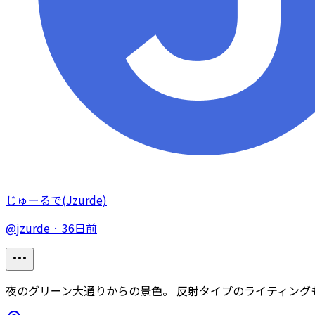
じゅーるで(Jzurde)
@
jzurde
·
36日前
夜のグリーン大通りからの景色。 反射タイプのライティング