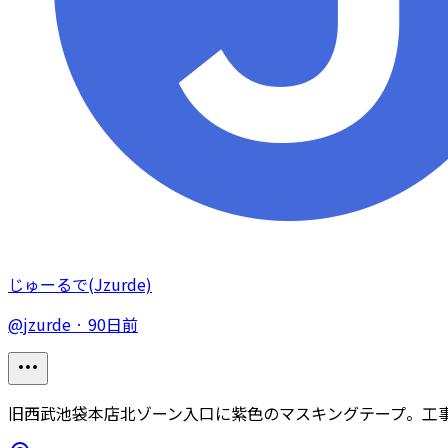
じゅーるで(Jzurde)
@
jzurde
·
90日前
旧西武池袋本店北ゾーン入口に紫色のマスキングテープ。工