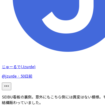
じゅーるで(Jzurde)
@
jzurde
·
50日前
SEIBU看板の裏側。意外にもこちら側には異変はない模様
結構賑わっていました。