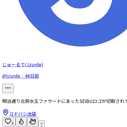
じゅーるで(Jzurde)
@
jzurde
·
46日前
明治通り北側水玉ファサードにあったSEIBUロゴが切断さ
ヨドバシ池袋
3