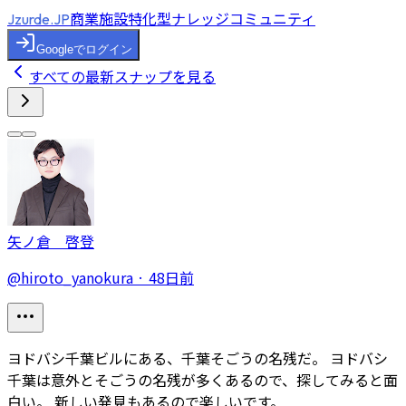
商業施設特化型ナレッジコミュニティ
Jzurde.JP
Googleでログイン
すべての最新スナップを見る
矢ノ倉 啓登
@
hiroto_yanokura
·
48日前
ヨドバシ千葉ビルにある、千葉そごうの名残だ。 ヨドバシ
千葉は意外とそごうの名残が多くあるので、探してみると面
白い。 新しい発見もあるので楽しいです。