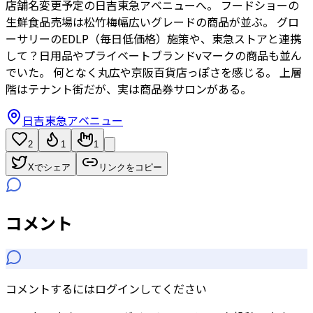
店舗名変更予定の日吉東急アベニューへ。 フードショーの
生鮮食品売場は松竹梅幅広いグレードの商品が並ぶ。 グロ
ーサリーのEDLP（毎日低価格）施策や、東急ストアと連携
して？日用品やプライベートブランドvマークの商品も並ん
でいた。 何となく丸広や京阪百貨店っぽさを感じる。 上層
階はテナント街だが、実は商品券サロンがある。
日吉東急アベニュー
2
1
1
Xでシェア
リンクをコピー
コメント
コメントするにはログインしてください