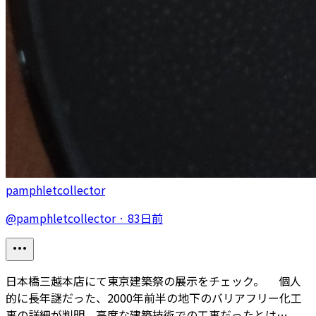
pamphletcollector
@
pamphletcollector
·
83日前
日本橋三越本店にて東京建築祭の展示をチェック。 個人
的に長年謎だった、2000年前半の地下のバリアフリー化工
事の詳細が判明。高度な建築技術での工事だったとは…。